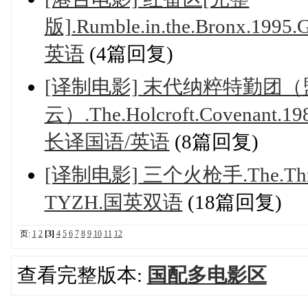
版].Rumble.in.the.Bronx.199
英语
(4篇回复)
[译制电影] 末代纳粹特勤团
云）.The.Holcroft.Covenant.1
长译国语/英语
(8篇回复)
[译制电影] 三个火枪手.The.Three.M
TYZH.国英双语
(18篇回复)
页:
1
2
[3]
4
5
6
7
8
9
10
11
12
查看完整版本:
国配多电影区