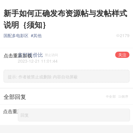
新手如何正确发布资源帖与发帖样式
说明｛须知｝
国配多电影区
#其他
2179
主打性价比
关注
点击重新加载
禁止访问
2023-12-21 11:01:44
提示:
作者被禁止或删除 内容自动屏蔽
全部回复
全部
倒序
点击重新加载